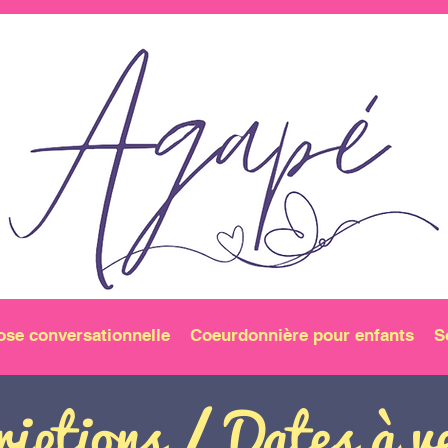
ose conversationnelle
Coeurdonnière pour enfants
S
riptions / Dates à v