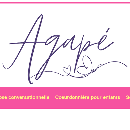
ose conversationnelle
Coeurdonnière pour enfants
S