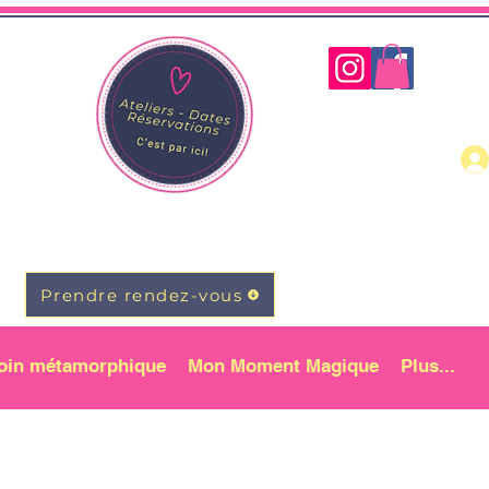
Prendre rendez-vous
oin métamorphique
Mon Moment Magique
Plus...