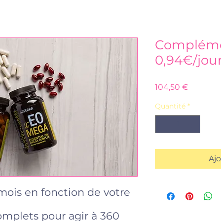
Compléme
0,94€/jou
Prix
104,50 €
Quantité
*
Ajo
 mois en fonction de votre
plets pour agir à 360