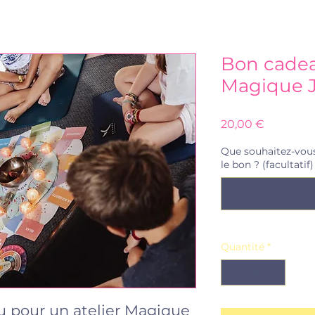
Bon cadea
Magique J
Prix
20,00 €
Que souhaitez-vou
le bon ? (facultatif)
Quantité
*
u pour un atelier Magique