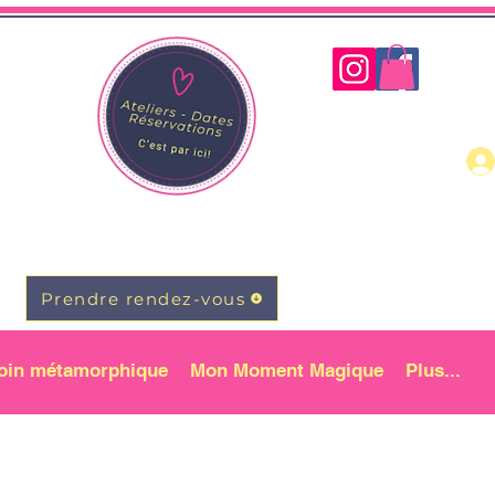
Prendre rendez-vous
oin métamorphique
Mon Moment Magique
Plus...