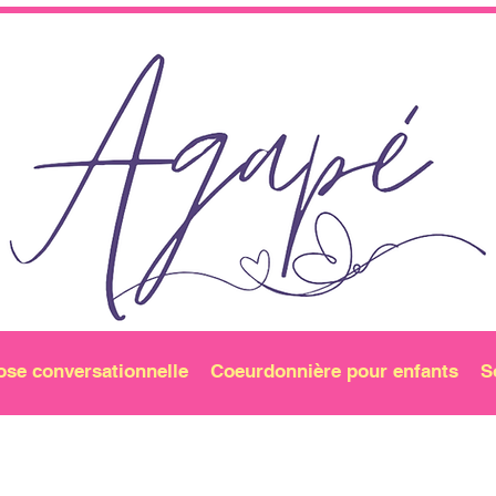
ose conversationnelle
Coeurdonnière pour enfants
S