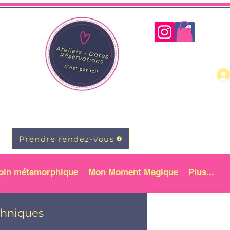
Prendre rendez-vous
oin métamorphique
Mon Moment Magique
Plus...
chniques