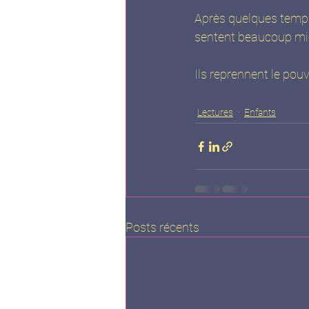
Après quelques temps 
sentent beaucoup mie
Ils reprennent le po
Lectures
Enfants
Posts récents