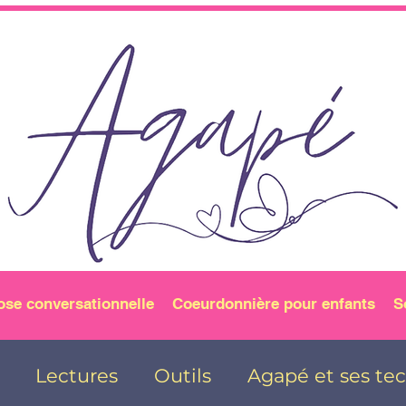
ose conversationnelle
Coeurdonnière pour enfants
S
Lectures
Outils
Agapé et ses te