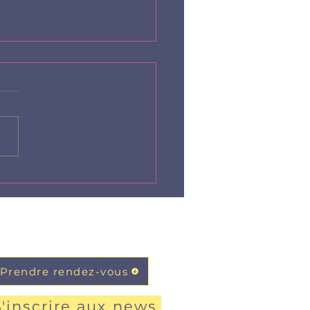
es remplis d'Amour
 enfants
Prendre rendez-vous
S'inscrire aux news