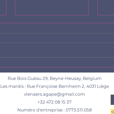
Sélection de livres sur les
Livr
cauchemars.
pour
Rue Bois Guéau 29, Beyne-Heusay, Belgium
Les mardis :
Rue Françoise Bernheim 2, 4031 Liège
vlenaers.agape@gmail.com
+32 472 08 15 37
Numéro d'entreprise : 0773.511.058