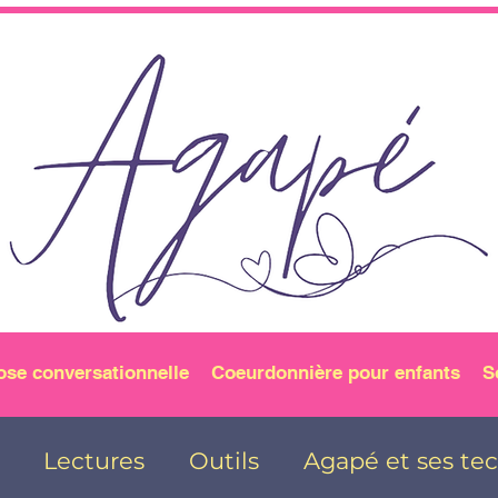
ose conversationnelle
Coeurdonnière pour enfants
S
Lectures
Outils
Agapé et ses te