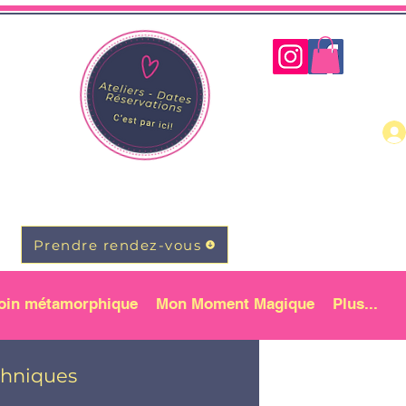
Prendre rendez-vous
oin métamorphique
Mon Moment Magique
Plus...
chniques