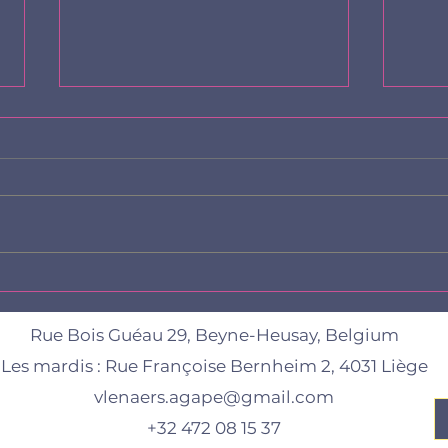
Livre enfant et réflexion sur
Ecou
nos étiquettes
notr
Rue Bois Guéau 29, Beyne-Heusay, Belgium
Les mardis :
Rue Françoise Bernheim 2, 4031 Liège
vlenaers.agape@gmail.com
+32 472 08 15 37