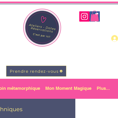
Prendre rendez-vous
oin métamorphique
Mon Moment Magique
Plus...
chniques