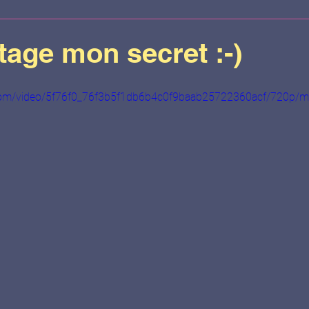
e chez Doterra
Documentation
Réfle
rtage mon secret :-)
ic.com/video/5f76f0_76f3b5f1db6b4c0f9baab25722360acf/720p/m