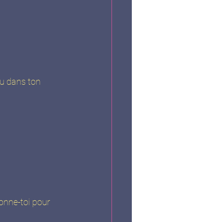
ou dans ton 
onne-toi pour 