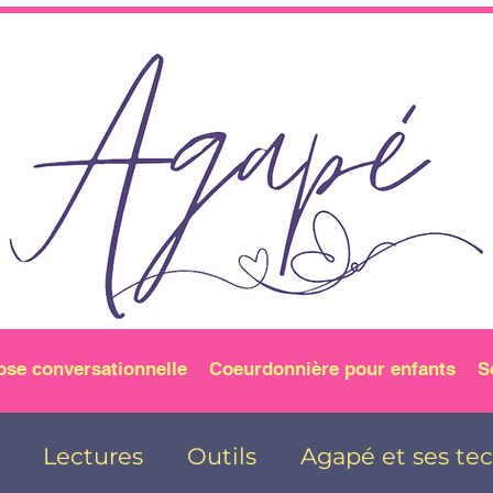
ose conversationnelle
Coeurdonnière pour enfants
S
Lectures
Outils
Agapé et ses te