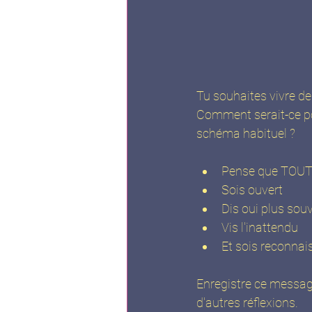
Tu souhaites vivre d
Comment serait-ce poss
schéma habituel ?
Pense que TOUT 
Sois ouvert
Dis oui plus sou
Vis l'inattendu
Et sois reconnai
Enregistre ce message
d'autres réflexions.