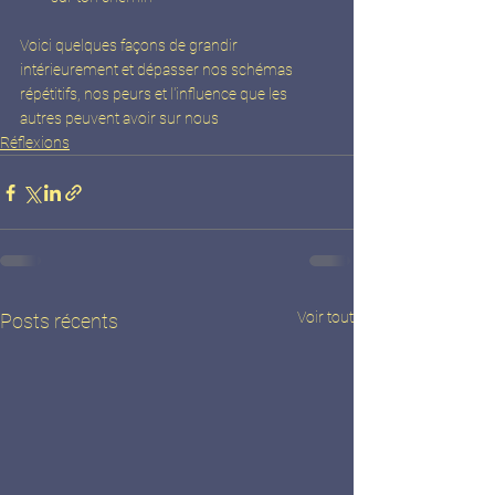
Voici quelques façons de grandir 
intérieurement et dépasser nos schémas 
répétitifs, nos peurs et l'influence que les 
autres peuvent avoir sur nous
Réflexions
Voir tout
Posts récents