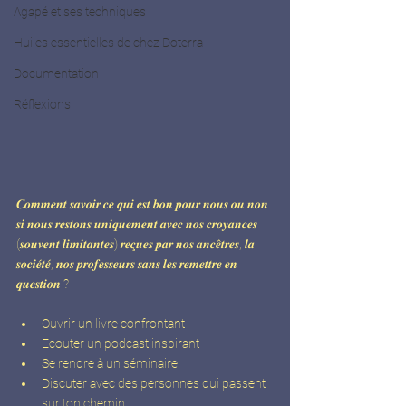
Agapé et ses techniques
Huiles essentielles de chez Doterra
Documentation
Réflexions
𝑪𝒐𝒎𝒎𝒆𝒏𝒕 𝒔𝒂𝒗𝒐𝒊𝒓 𝒄𝒆 𝒒𝒖𝒊 𝒆𝒔𝒕 𝒃𝒐𝒏 𝒑𝒐𝒖𝒓 𝒏𝒐𝒖𝒔 𝒐𝒖 𝒏𝒐𝒏 
𝒔𝒊 𝒏𝒐𝒖𝒔 𝒓𝒆𝒔𝒕𝒐𝒏𝒔 𝒖𝒏𝒊𝒒𝒖𝒆𝒎𝒆𝒏𝒕 𝒂𝒗𝒆𝒄 𝒏𝒐𝒔 𝒄𝒓𝒐𝒚𝒂𝒏𝒄𝒆𝒔 
(𝒔𝒐𝒖𝒗𝒆𝒏𝒕 𝒍𝒊𝒎𝒊𝒕𝒂𝒏𝒕𝒆𝒔) 𝒓𝒆𝒄̧𝒖𝒆𝒔 𝒑𝒂𝒓 𝒏𝒐𝒔 𝒂𝒏𝒄𝒆̂𝒕𝒓𝒆𝒔, 𝒍𝒂 
𝒔𝒐𝒄𝒊𝒆́𝒕𝒆́, 𝒏𝒐𝒔 𝒑𝒓𝒐𝒇𝒆𝒔𝒔𝒆𝒖𝒓𝒔 𝒔𝒂𝒏𝒔 𝒍𝒆𝒔 𝒓𝒆𝒎𝒆𝒕𝒕𝒓𝒆 𝒆𝒏 
𝒒𝒖𝒆𝒔𝒕𝒊𝒐𝒏 ?
Ouvrir un livre confrontant
Ecouter un podcast inspirant
Se rendre à un séminaire
Discuter avec des personnes qui passent 
sur ton chemin