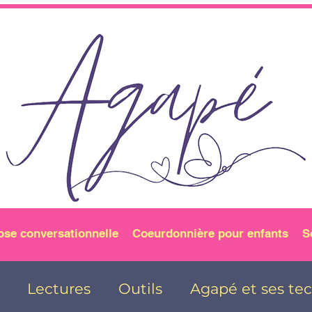
ose conversationnelle
Coeurdonnière pour enfants
S
Lectures
Outils
Agapé et ses te