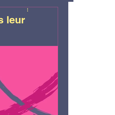
xions
s leur