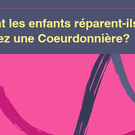
e chez Doterra
Documentation
Réfle
les enfants réparent-il
ez une Coeurdonnière?