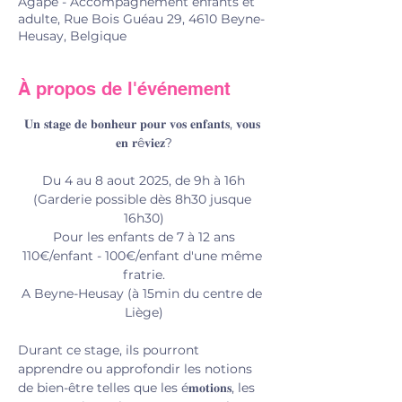
Agapé - Accompagnement enfants et
adulte, Rue Bois Guéau 29, 4610 Beyne-
Heusay, Belgique
À propos de l'événement
𝐔𝐧 𝐬𝐭𝐚𝐠𝐞 𝐝𝐞 𝐛𝐨𝐧𝐡𝐞𝐮𝐫 𝐩𝐨𝐮𝐫 𝐯𝐨𝐬 𝐞𝐧𝐟𝐚𝐧𝐭𝐬, 𝐯𝐨𝐮𝐬 
𝐞𝐧 𝐫ê𝐯𝐢𝐞𝐳?
Du 4 au 8 aout 2025, de 9h à 16h
(Garderie possible dès 8h30 jusque 
16h30)
Pour les enfants de 7 à 12 ans
110€/enfant - 100€/enfant d'une même 
fratrie.
A Beyne-Heusay (à 15min du centre de 
Liège)
Durant ce stage, ils pourront 
apprendre ou approfondir les notions 
de bien-être telles que les é𝐦𝐨𝐭𝐢𝐨𝐧𝐬, les 