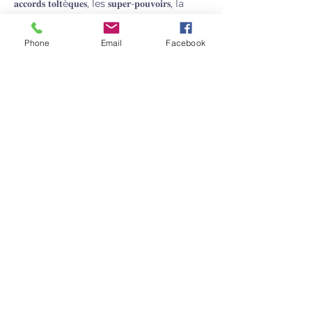
𝐚𝐜𝐜𝐨𝐫𝐝𝐬 𝐭𝐨𝐥𝐭è𝐪𝐮𝐞𝐬, les 𝐬𝐮𝐩𝐞𝐫-𝐩𝐨𝐮𝐯𝐨𝐢𝐫𝐬, la 
𝐜𝐨𝐧𝐟𝐢𝐚𝐧𝐜𝐞 𝐞𝐧 𝐬𝐨𝐢, la 𝐫𝐞𝐥𝐚𝐭𝐢𝐨𝐧 𝐚𝐯𝐞𝐜 𝐥𝐚 𝐧𝐚𝐭𝐮𝐫𝐞, 
les 𝐝𝐢𝐬𝐩𝐮𝐭𝐞𝐬, le 𝐬𝐨𝐦𝐦𝐞𝐢𝐥,...
Phone
Email
Facebook
Afficher plus
Partager cet événement
Rue Bois Guéau 29, Beyne-Heusay, Belgium
Les mardis :
Rue Françoise Bernheim 2, 4031
Liège
vlenaers.agape@gmail.com
+32 472 08 15 37
Numéro d'entreprise :
0773.511.058