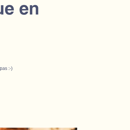
e en
pas :-)