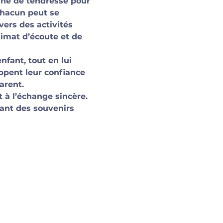
ne de tendresse pour 
chacun peut se 
ers des activités 
limat d’écoute et de 
fant, tout en lui 
ppent leur confiance 
arent.
à l’échange sincère. 
ant des souvenirs 