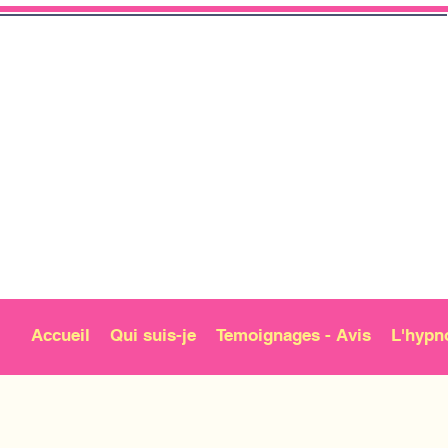
Accueil
Qui suis-je
Temoignages - Avis
L'hypn