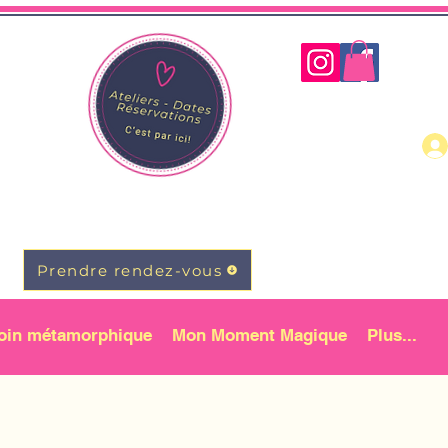
Prendre rendez-vous
oin métamorphique
Mon Moment Magique
Plus...