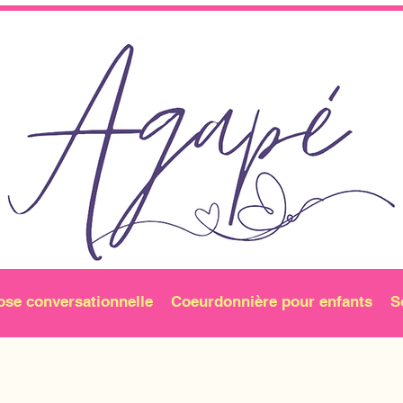
ose conversationnelle
Coeurdonnière pour enfants
S