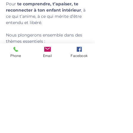
Pour 
te comprendre, t’apaiser, te 
reconnecter à ton enfant intérieur
, à 
ce qui t’anime, à ce qui mérite d’être 
entendu et libéré.
Nous plongerons ensemble dans des 
thèmes essentiels :
Les blessures de l’enfance (avec 
douceur)
Phone
Email
Facebook
Les émotions, les besoins, les 
valeurs
Afficher plus
Partager cet événement