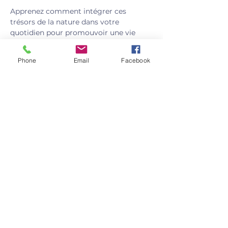
Apprenez comment intégrer ces 
trésors de la nature dans votre 
quotidien pour promouvoir une vie 
pleine de bien-être et de vitalité.
Phone
Email
Facebook
Au Programme :
Afficher plus
Partager cet événement
Rue Bois Guéau 29, Beyne-Heusay, Belgium
Les mardis :
Rue Françoise Bernheim 2, 4031