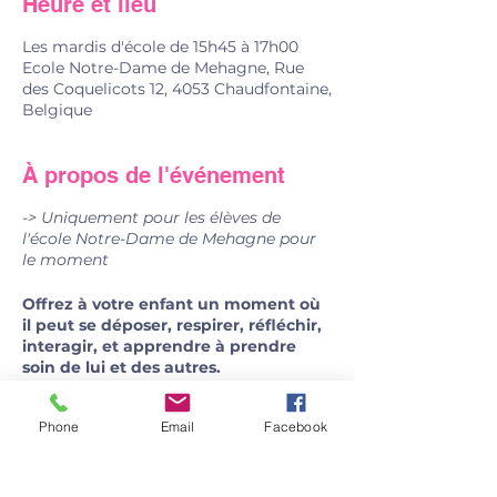
Heure et lieu
Les mardis d'école de 15h45 à 17h00
Ecole Notre-Dame de Mehagne, Rue
des Coquelicots 12, 4053 Chaudfontaine,
Belgique
À propos de l'événement
-> Uniquement pour les élèves de
l'école Notre-Dame de Mehagne pour
le moment
Offrez à votre enfant un moment où
il peut se déposer, respirer, réfléchir,
interagir, et apprendre à prendre
soin de lui et des autres.
Selon ce qui est apporté au groupe,
Phone
Email
Facebook
nous aborderons différents sujets
comme les émotions, l’amour de soi, la
paix intérieure, l'amitié, les différences,
les accords toltèques, les croyances, la