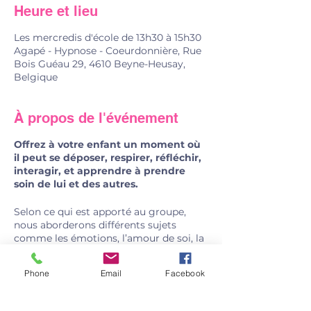
Heure et lieu
Les mercredis d'école de 13h30 à 15h30
Agapé - Hypnose - Coeurdonnière, Rue
Bois Guéau 29, 4610 Beyne-Heusay,
Belgique
À propos de l'événement
Offrez à votre enfant un moment où
il peut se déposer, respirer, réfléchir,
interagir, et apprendre à prendre
soin de lui et des autres.
Selon ce qui est apporté au groupe,
nous aborderons différents sujets
comme les émotions, l’amour de soi, la
paix intérieure, l'amitié, les différences,
les accords toltèques, les croyances, la
Phone
Email
Facebook
communication non-violente, les
disputes, les stéréotypes filles/garçons,
le consentement, l’esprit critique, la