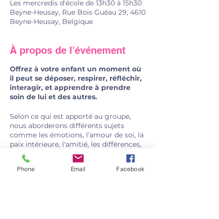
Les mercredis d'école de 13h30 à 15h30
Beyne-Heusay, Rue Bois Guéau 29, 4610
Beyne-Heusay, Belgique
À propos de l'événement
Offrez à votre enfant un moment où
il peut se déposer, respirer, réfléchir,
interagir, et apprendre à prendre
soin de lui et des autres.
Selon ce qui est apporté au groupe,
nous aborderons différents sujets
comme les émotions, l’amour de soi, la
paix intérieure, l'amitié, les différences,
les accords toltèques, les croyances, la
communication non-violente, les
Phone
Email
Facebook
disputes, les stéréotypes filles/garçons,
le consentement, l’esprit critique, la
mort, …
Partager cet événement
Au programme: connexion à soi et aux