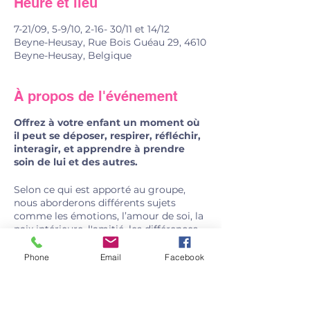
Heure et lieu
7-21/09, 5-9/10, 2-16- 30/11 et 14/12
Beyne-Heusay, Rue Bois Guéau 29, 4610
Beyne-Heusay, Belgique
À propos de l'événement
Offrez à votre enfant un moment où
il peut se déposer, respirer, réfléchir,
interagir, et apprendre à prendre
soin de lui et des autres.
Selon ce qui est apporté au groupe,
nous aborderons différents sujets
comme les émotions, l’amour de soi, la
paix intérieure, l'amitié, les différences,
les accords toltèques, les croyances, la
communication non-violente, les
Phone
Email
Facebook
disputes, les stéréotypes filles/garçons,
le consentement, l’esprit critique, la
mort, …