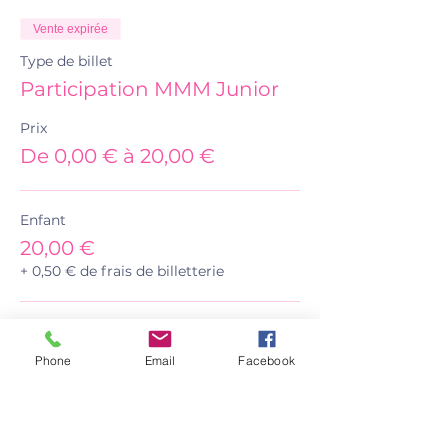
Vente expirée
Type de billet
Participation MMM Junior
Prix
De 0,00 € à 20,00 €
Enfant
20,00 €
+ 0,50 € de frais de billetterie
Enfant d'une fraterie
16,00 €
Phone
Email
Facebook
+ 0,40 € de frais de billetterie
Gratuité (bon ou concours)