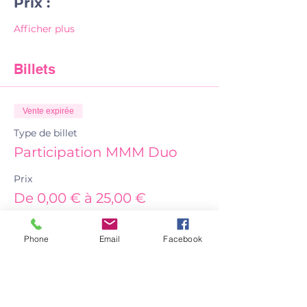
Prix :
Afficher plus
Billets
Vente expirée
Type de billet
Participation MMM Duo
Prix
De 0,00 € à 25,00 €
Phone
Email
Facebook
Duo Parent-enfant
25,00 €
Gratuité (bon ou concours)