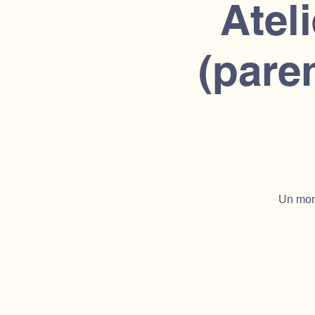
Atel
(pare
Un mome