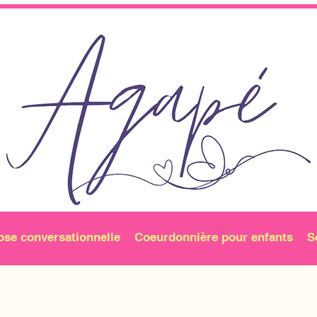
ose conversationnelle
Coeurdonnière pour enfants
S