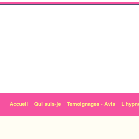
Accueil
Qui suis-je
Temoignages - Avis
L'hypn