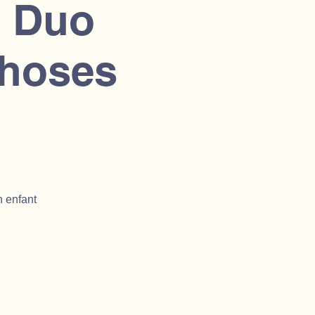
- Duo
choses
n enfant