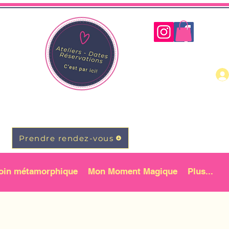
Prendre rendez-vous
oin métamorphique
Mon Moment Magique
Plus...