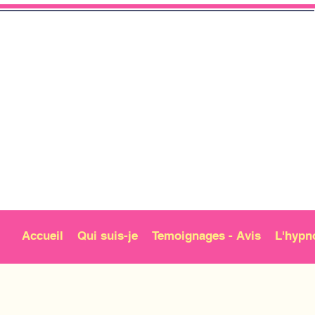
Accueil
Qui suis-je
Temoignages - Avis
L'hypn