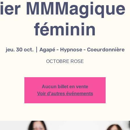
lier MMMagique 
féminin
jeu. 30 oct.
  |  
Agapé - Hypnose - Coeurdonnière
OCTOBRE ROSE
Aucun billet en vente
Voir d'autres événements