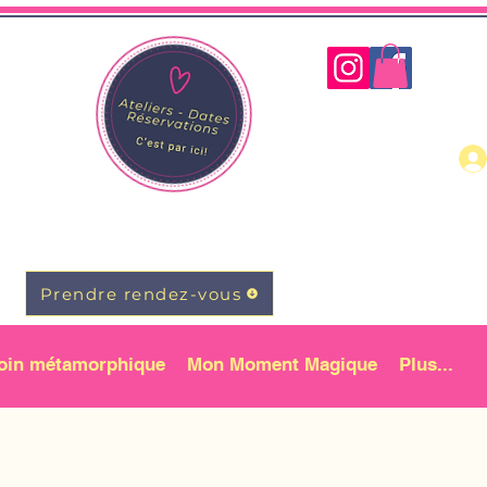
Prendre rendez-vous
oin métamorphique
Mon Moment Magique
Plus...