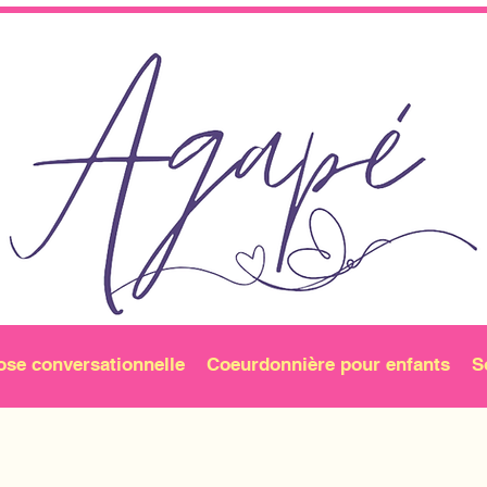
ose conversationnelle
Coeurdonnière pour enfants
S