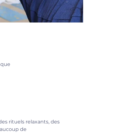
ique
 rituels relaxants, des 
eaucoup de 