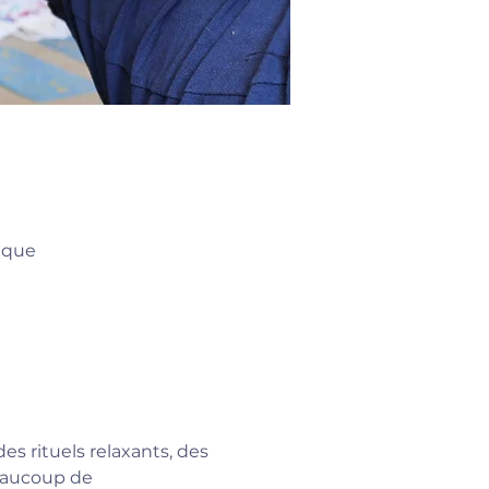
ique
 rituels relaxants, des 
eaucoup de 