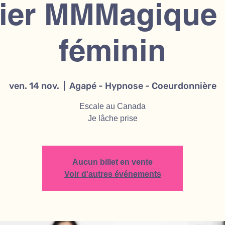
lier MMMagique 
féminin
ven. 14 nov.
  |  
Agapé - Hypnose - Coeurdonnière
Escale au Canada
Je lâche prise
Aucun billet en vente
Voir d'autres événements