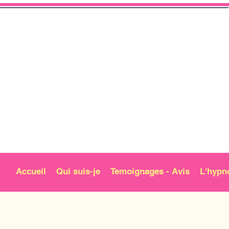
Accueil
Qui suis-je
Temoignages - Avis
L'hypn