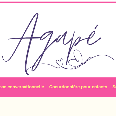
ose conversationnelle
Coeurdonnière pour enfants
S