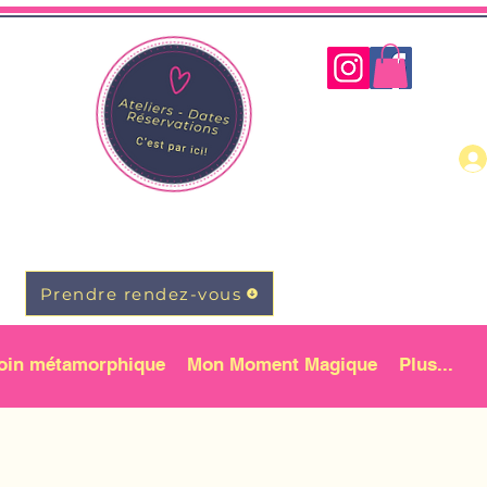
Prendre rendez-vous
oin métamorphique
Mon Moment Magique
Plus...