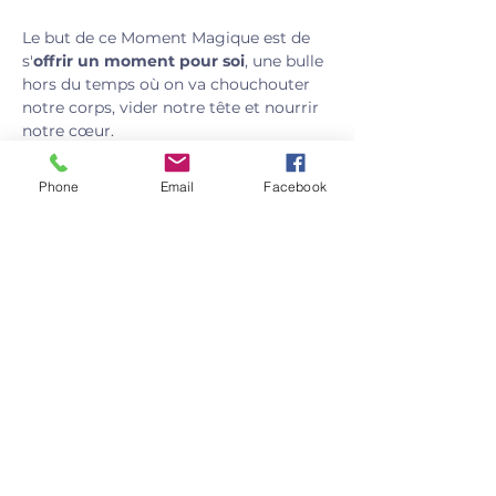
Le but de ce Moment Magique est de 
s'
offrir un moment pour soi
, une bulle 
hors du temps où on va chouchouter 
notre corps, vider notre tête et nourrir 
notre cœur.
Pour qui ?
Phone
Email
Facebook
Pour toutes les femmes qui souhaitent 
prendre un moment pour elles.
Afficher plus
Partager cet événement