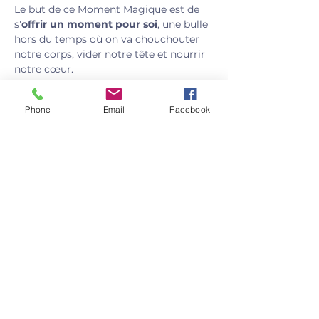
Le but de ce Moment Magique est de 
s'
offrir un moment pour soi
, une bulle 
hors du temps où on va chouchouter 
notre corps, vider notre tête et nourrir 
notre cœur.
Pour qui ?
Pour toutes les femmes qui souhaitent 
Phone
Email
Facebook
prendre un moment pour elles.
Afficher plus
Partager cet événement