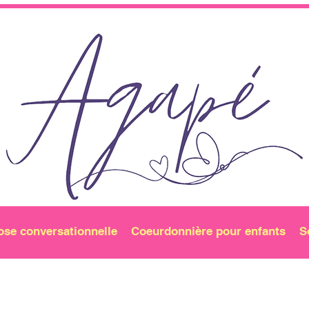
ose conversationnelle
Coeurdonnière pour enfants
S