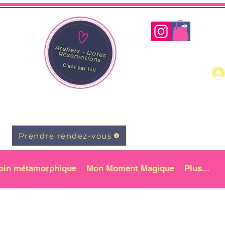
Prendre rendez-vous
oin métamorphique
Mon Moment Magique
Plus...