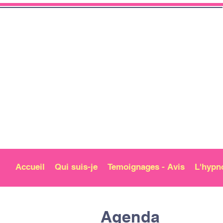
Accueil
Qui suis-je
Temoignages - Avis
L'hypn
Agenda